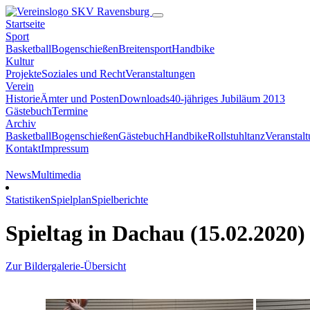
SKV Ravensburg
Startseite
Sport
Basketball
Bogenschießen
Breitensport
Handbike
Kultur
Projekte
Soziales und Recht
Veranstaltungen
Verein
Historie
Ämter und Posten
Downloads
40-jähriges Jubiläum 2013
Gästebuch
Termine
Archiv
Basketball
Bogenschießen
Gästebuch
Handbike
Rollstuhltanz
Veranstal
Kontakt
Impressum
News
Multimedia
Statistiken
Spielplan
Spielberichte
Spieltag in Dachau (15.02.2020)
Zur Bildergalerie-Übersicht